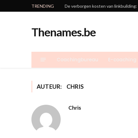
TRENDING
De verborgen kosten van linkbuilding
Thenames.be
Coachingbureau
E-coaching
AUTEUR:
CHRIS
Chris