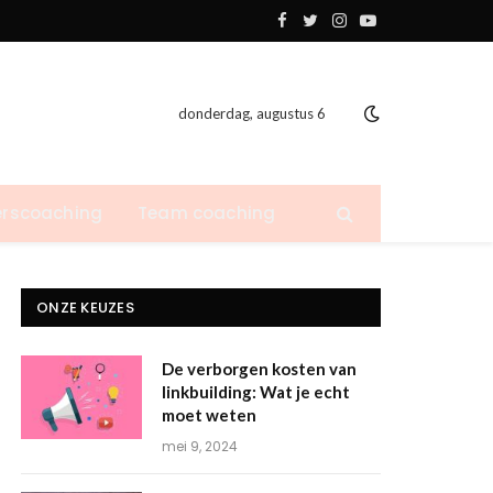
Facebook
Twitter
Instagram
YouTube
donderdag, augustus 6
rscoaching
Team coaching
ONZE KEUZES
De verborgen kosten van
linkbuilding: Wat je echt
moet weten
mei 9, 2024