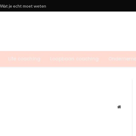
: Wat je echt moet weten
Life coaching
Loopbaan coaching
Onderneme
Website