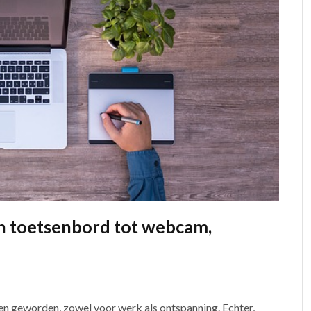
en toetsenbord tot webcam,
even geworden, zowel voor werk als ontspanning. Echter,